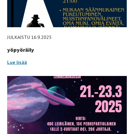
JULKAISTU 16.9.2025
yöpyöräily
yöpyöräily
Lue lisää
-