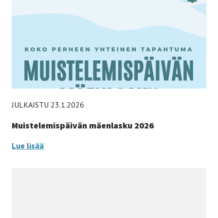
JULKAISTU 23.1.2026
Muistelemispäivän mäenlasku 2026
Muistelemispäivän
Lue lisää
mäenlasku
2026
-