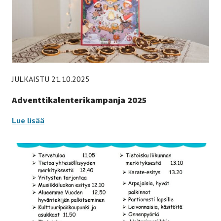
JULKAISTU 21.10.2025
Adventtikalenterikampanja 2025
Adventtikalenterikampanja
Lue lisää
2025
-