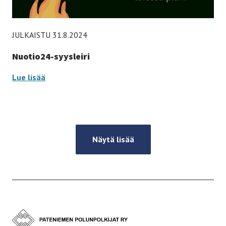
JULKAISTU 31.8.2024
Nuotio24-syysleiri
Nuotio24-
Lue lisää
syysleiri
-
Näytä lisää
Etusivulle