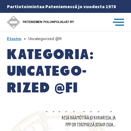
Partiotoimintaa Pateniemessä jo vuodesta 1978
Etusivulle
-
Etusivu
•
Uncategorized @fi
KA­TE­GO­RIA:
UNCA­TE­GO­
RIZED @FI