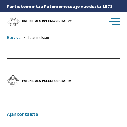
Partiotoimintaa Pateniemessä jo vuodesta 1978
Etusivulle
-
Etusivu
•
Tule mukaan
Etusivulle
-
Ajankohtaista