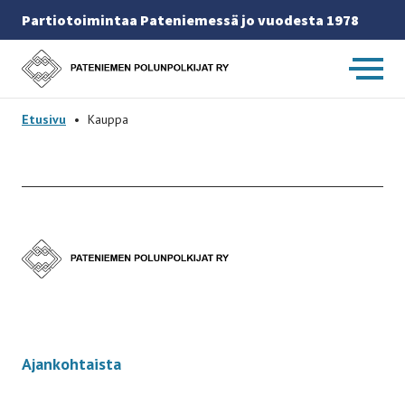
Partiotoimintaa Pateniemessä jo vuodesta 1978
Etusivulle
-
Etusivu
•
Kauppa
Etusivulle
-
Ajankohtaista